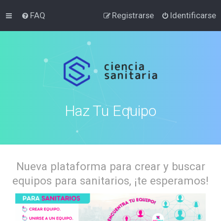
FAQ
Registrarse
Identificarse
Haz Tu Equipo
Nueva plataforma para crear y buscar
equipos para sanitarios, ¡te esperamos!