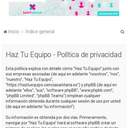
B
Inicio
Índice general
u
s
Haz Tu Equipo - Política de privacidad
c
a
Esta política explica con detalle cómo “Haz Tu Equipo” junto con
r
sus empresas asociadas (de aquí en adelante “nosotros”, “nos”,
“nuestro”, “Haz Tu Equipo”,
“https://haztuequipo.cienciasanitaria.es”) y phpBB (de aquí en
adelante “ellos”, “sus”, “software phpBB”, “www.phpbb.com”,
“phpBB Limited”, “phpBB Teams”) emplean cualquier
información obtenida durante cualquier sesión de uso por usted
(de aquí en adelante “su información”).
Su información es obtenida por dos vías. Primeramente,
navegar por “Haz Tu Equipo” hará al software phpBB crear un