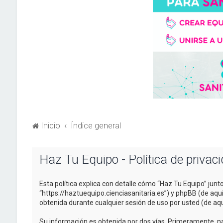
Inicio
Índice general
Haz Tu Equipo - Política de privac
Esta política explica con detalle cómo “Haz Tu Equipo” junt
“https://haztuequipo.cienciasanitaria.es”) y phpBB (de aq
obtenida durante cualquier sesión de uso por usted (de aqu
Su información es obtenida por dos vías. Primeramente, n