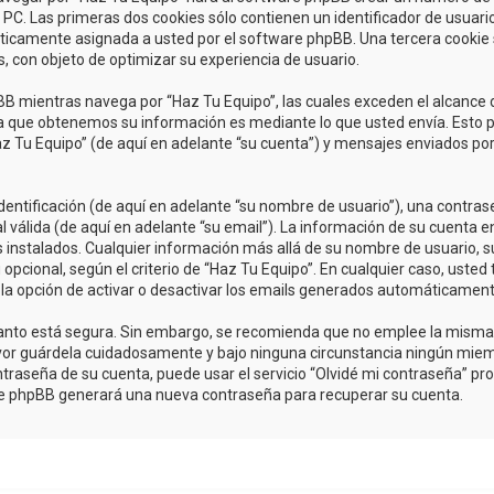
C. Las primeras dos cookies sólo contienen un identificador de usuario (
áticamente asignada a usted por el software phpBB. Una tercera cooki
s, con objeto de optimizar su experiencia de usuario.
 mientras navega por “Haz Tu Equipo”, las cuales exceden el alcance 
a que obtenemos su información es mediante lo que usted envía. Esto p
az Tu Equipo” (de aquí en adelante “su cuenta”) y mensajes enviados po
tificación (de aquí en adelante “su nombre de usuario”), una contrase
 válida (de aquí en adelante “su email”). La información de su cuenta e
s instalados. Cualquier información más allá de su nombre de usuario, s
u opcional, según el criterio de “Haz Tu Equipo”. En cualquier caso, uste
 la opción de activar o desactivar los emails generados automáticament
o tanto está segura. Sin embargo, se recomienda que no emplee la mism
avor guárdela cuidadosamente y bajo ninguna circunstancia ningún miem
traseña de su cuenta, puede usar el servicio “Olvidé mi contraseña” prov
are phpBB generará una nueva contraseña para recuperar su cuenta.