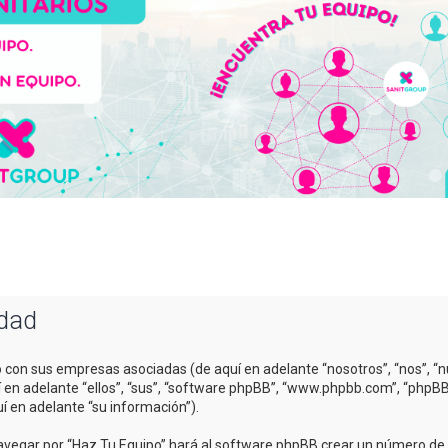
idad
o con sus empresas asociadas (de aquí en adelante “nosotros”, “nos”, “n
uí en adelante “ellos”, “sus”, “software phpBB”, “www.phpbb.com”, “php
í en adelante “su información”).
avegar por “Haz Tu Equipo” hará al software phpBB crear un número de c