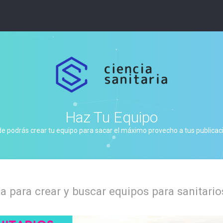
Haz Tu Equipo
de podrás crear tu equipo para sacar el máximo provecho a tus publicacio
 para crear y buscar equipos para sanitario