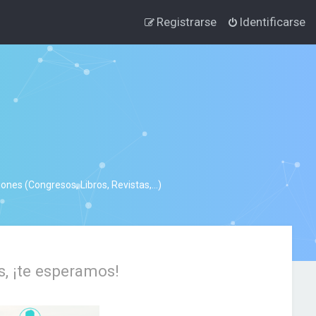
Registrarse
Identificarse
nes (Congresos, Libros, Revistas,...)
s, ¡te esperamos!