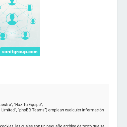
uestro”, “Haz Tu Equipo”,
BB Limited”, “phpBB Teams”) emplean cualquier información
ookies, las cuales son un pequeño archivo de texto que se