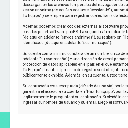
descargan en los archivos temporales del navegador de su P
sesión anónima (de aquí en adelante “session-id”), autom
Tu Equipo” y se emplea para registrar cuales han sido leído
Además podemos crear cookies externas al software phpBB
creadas por el software phpBB. La segunda vía mediante l
(de aquí en adelante “envíos anónimos”), su registro en “H
identificado (de aquí en adelante “sus mensajes”).
Su cuenta como mínimo constará de un nombre único de iden
adelante “su contraseña”) y una dirección de email personal
protección de datos aplicables en el país en el que estamo
Tu Equipo” durante el proceso de registro será obligatoria 
públicamente exhibida. Además, en su cuenta, usted tiene
Su contraseña está encriptada (cifrado de una vía) por l
garantiza el acceso a su cuenta en “Haz Tu Equipo”, por f
legítimamente le preguntará su contraseña. Si olvidó la con
ingresar su nombre de usuario y su email, luego el softw