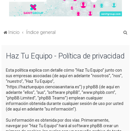
B
Inicio
Índice general
u
s
Haz Tu Equipo - Política de privacidad
c
a
Esta política explica con detalle cómo “Haz Tu Equipo” junto con
r
sus empresas asociadas (de aquí en adelante “nosotros”, “nos”,
“nuestro”, “Haz Tu Equipo”,
“https://haztuequipo.cienciasanitaria.es”) y phpBB (de aquí en
adelante “ellos”, “sus”, “software phpBB”, “www.phpbb.com”,
“phpBB Limited”, “phpBB Teams”) emplean cualquier
información obtenida durante cualquier sesión de uso por usted
(de aquí en adelante “su información”).
Su información es obtenida por dos vías. Primeramente,
navegar por “Haz Tu Equipo” hará al software phpBB crear un