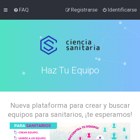
FAQ
Registrarse
Identificarse
Haz Tu Equipo
Nueva plataforma para crear y buscar
equipos para sanitarios, ¡te esperamos!