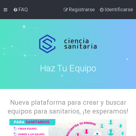
FAQ
Registrarse
Identificarse
Haz Tu Equipo
Nueva plataforma para crear y buscar
equipos para sanitarios, ¡te esperamos!