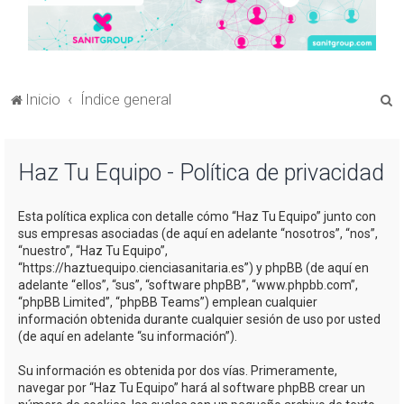
B
Inicio
Índice general
u
s
Haz Tu Equipo - Política de privacidad
c
a
Esta política explica con detalle cómo “Haz Tu Equipo” junto con
r
sus empresas asociadas (de aquí en adelante “nosotros”, “nos”,
“nuestro”, “Haz Tu Equipo”,
“https://haztuequipo.cienciasanitaria.es”) y phpBB (de aquí en
adelante “ellos”, “sus”, “software phpBB”, “www.phpbb.com”,
“phpBB Limited”, “phpBB Teams”) emplean cualquier
información obtenida durante cualquier sesión de uso por usted
(de aquí en adelante “su información”).
Su información es obtenida por dos vías. Primeramente,
navegar por “Haz Tu Equipo” hará al software phpBB crear un