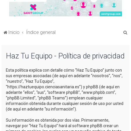
B
Inicio
Índice general
u
s
Haz Tu Equipo - Política de privacidad
c
a
Esta política explica con detalle cómo “Haz Tu Equipo” junto con
r
sus empresas asociadas (de aquí en adelante “nosotros”, “nos”,
“nuestro”, “Haz Tu Equipo”,
“https://haztuequipo.cienciasanitaria.es”) y phpBB (de aquí en
adelante “ellos”, “sus”, “software phpBB”, “www.phpbb.com”,
“phpBB Limited”, “phpBB Teams”) emplean cualquier
información obtenida durante cualquier sesión de uso por usted
(de aquí en adelante “su información”).
Su información es obtenida por dos vías. Primeramente,
navegar por “Haz Tu Equipo” hará al software phpBB crear un