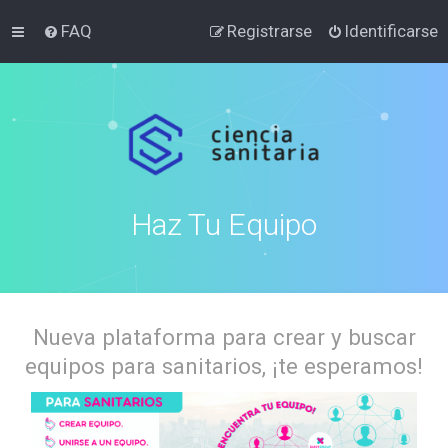
FAQ
Registrarse
Identificarse
Haz Tu Equipo
Nueva plataforma para crear y buscar
equipos para sanitarios, ¡te esperamos!