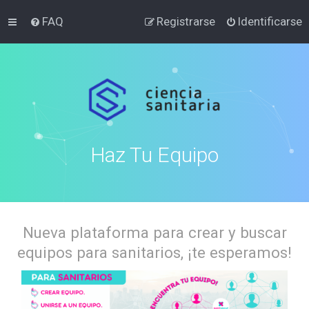
FAQ
Registrarse
Identificarse
Haz Tu Equipo
Nueva plataforma para crear y buscar
equipos para sanitarios, ¡te esperamos!