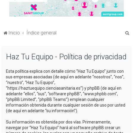
B
Inicio
Índice general
u
s
Haz Tu Equipo - Política de privacidad
c
a
Esta política explica con detalle cómo “Haz Tu Equipo” junto con
r
sus empresas asociadas (de aquí en adelante “nosotros”, “nos”,
“nuestro”, “Haz Tu Equipo”,
“https://haztuequipo.cienciasanitaria.es”) y phpBB (de aquí en
adelante “ellos”, “sus”, “software phpBB”, “www.phpbb.com”,
“phpBB Limited”, “phpBB Teams”) emplean cualquier
información obtenida durante cualquier sesión de uso por usted
(de aquí en adelante “su información”).
Su información es obtenida por dos vías. Primeramente,
navegar por “Haz Tu Equipo” hará al software phpBB crear un