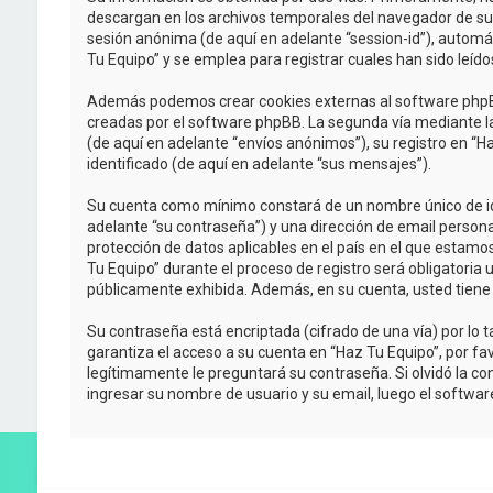
descargan en los archivos temporales del navegador de su P
sesión anónima (de aquí en adelante “session-id”), autom
Tu Equipo” y se emplea para registrar cuales han sido leído
Además podemos crear cookies externas al software phpBB
creadas por el software phpBB. La segunda vía mediante l
(de aquí en adelante “envíos anónimos”), su registro en “H
identificado (de aquí en adelante “sus mensajes”).
Su cuenta como mínimo constará de un nombre único de iden
adelante “su contraseña”) y una dirección de email personal
protección de datos aplicables en el país en el que estamo
Tu Equipo” durante el proceso de registro será obligatoria 
públicamente exhibida. Además, en su cuenta, usted tiene
Su contraseña está encriptada (cifrado de una vía) por l
garantiza el acceso a su cuenta en “Haz Tu Equipo”, por f
legítimamente le preguntará su contraseña. Si olvidó la con
ingresar su nombre de usuario y su email, luego el softw