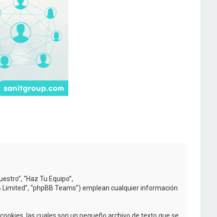
uestro”, “Haz Tu Equipo”,
BB Limited”, “phpBB Teams”) emplean cualquier información
ookies, las cuales son un pequeño archivo de texto que se