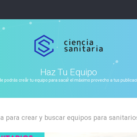
Haz Tu Equipo
de podrás crear tu equipo para sacar el máximo provecho a tus publicacio
 para crear y buscar equipos para sanitario