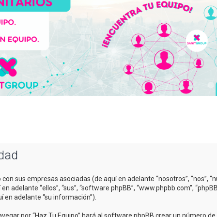
idad
o con sus empresas asociadas (de aquí en adelante “nosotros”, “nos”, “n
uí en adelante “ellos”, “sus”, “software phpBB”, “www.phpbb.com”, “php
í en adelante “su información”).
avegar por “Haz Tu Equipo” hará al software phpBB crear un número de c