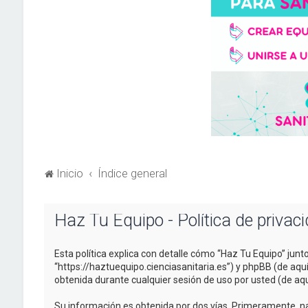
Inicio
Índice general
Haz Tu Equipo - Política de privac
Esta política explica con detalle cómo “Haz Tu Equipo” junt
“https://haztuequipo.cienciasanitaria.es”) y phpBB (de aq
obtenida durante cualquier sesión de uso por usted (de aqu
Su información es obtenida por dos vías. Primeramente, n