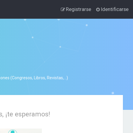
Registrarse
Identificarse
nes (Congresos, Libros, Revistas,...)
s, ¡te esperamos!