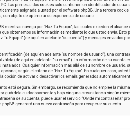
C. Las primeras dos cookies sólo contienen un identificador de usuario (
áticamente asignada a usted por el software phpBB. Una tercera cooki
s, con objeto de optimizar su experiencia de usuario.
 mientras navega por “Haz Tu Equipo”, las cuales exceden el alcance 
a que obtenemos su información es mediante lo que usted envía. Esto p
az Tu Equipo” (de aquí en adelante “su cuenta”) y mensajes enviados po
tificación (de aquí en adelante “su nombre de usuario”), una contrase
 válida (de aquí en adelante “su email”). La información de su cuenta e
s instalados. Cualquier información más allá de su nombre de usuario, s
u opcional, según el criterio de “Haz Tu Equipo”. En cualquier caso, uste
 la opción de activar o desactivar los emails generados automáticament
o tanto está segura. Sin embargo, se recomienda que no emplee la mism
avor guárdela cuidadosamente y bajo ninguna circunstancia ningún miem
traseña de su cuenta, puede usar el servicio “Olvidé mi contraseña” prov
are phpBB generará una nueva contraseña para recuperar su cuenta.