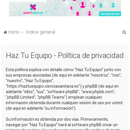
B
Inicio
Índice general
u
s
Haz Tu Equipo - Política de privacidad
c
a
Esta política explica con detalle cómo “Haz Tu Equipo” junto con
r
sus empresas asociadas (de aquí en adelante “nosotros”, “nos”,
“nuestro”, “Haz Tu Equipo”,
“https://haztuequipo.cienciasanitaria.es”) y phpBB (de aquí en
adelante “ellos”, “sus”, “software phpBB”, “www.phpbb.com”,
“phpBB Limited”, “phpBB Teams”) emplean cualquier
información obtenida durante cualquier sesión de uso por usted
(de aquí en adelante “su información”).
Su información es obtenida por dos vías. Primeramente,
navegar por “Haz Tu Equipo” hará al software phpBB crear un