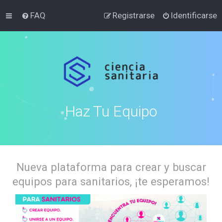
FAQ
Registrarse
Identificarse
Haz Tu Equipo
Nueva plataforma para crear y buscar
equipos para sanitarios, ¡te esperamos!