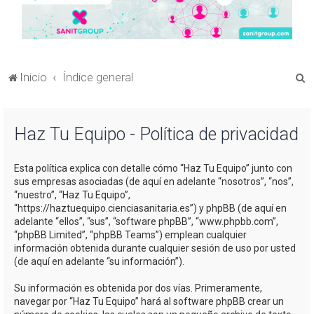
B
Inicio
Índice general
u
s
Haz Tu Equipo - Política de privacidad
c
a
Esta política explica con detalle cómo “Haz Tu Equipo” junto con
r
sus empresas asociadas (de aquí en adelante “nosotros”, “nos”,
“nuestro”, “Haz Tu Equipo”,
“https://haztuequipo.cienciasanitaria.es”) y phpBB (de aquí en
adelante “ellos”, “sus”, “software phpBB”, “www.phpbb.com”,
“phpBB Limited”, “phpBB Teams”) emplean cualquier
información obtenida durante cualquier sesión de uso por usted
(de aquí en adelante “su información”).
Su información es obtenida por dos vías. Primeramente,
navegar por “Haz Tu Equipo” hará al software phpBB crear un