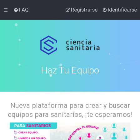
FAQ
Registrarse
Identificarse
Haz Tu Equipo
Nueva plataforma para crear y buscar
equipos para sanitarios, ¡te esperamos!