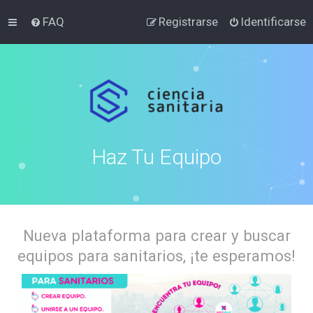
FAQ
Registrarse
Identificarse
Haz Tu Equipo
Nueva plataforma para crear y buscar
equipos para sanitarios, ¡te esperamos!