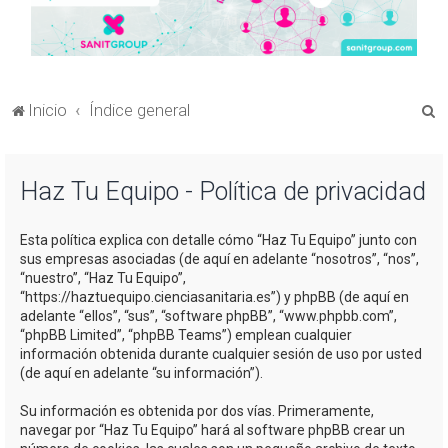
B
Inicio
Índice general
u
s
Haz Tu Equipo - Política de privacidad
c
a
Esta política explica con detalle cómo “Haz Tu Equipo” junto con
r
sus empresas asociadas (de aquí en adelante “nosotros”, “nos”,
“nuestro”, “Haz Tu Equipo”,
“https://haztuequipo.cienciasanitaria.es”) y phpBB (de aquí en
adelante “ellos”, “sus”, “software phpBB”, “www.phpbb.com”,
“phpBB Limited”, “phpBB Teams”) emplean cualquier
información obtenida durante cualquier sesión de uso por usted
(de aquí en adelante “su información”).
Su información es obtenida por dos vías. Primeramente,
navegar por “Haz Tu Equipo” hará al software phpBB crear un