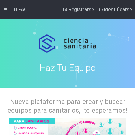
FAQ
Registrarse
Identificarse
Haz Tu Equipo
Nueva plataforma para crear y buscar
equipos para sanitarios, ¡te esperamos!