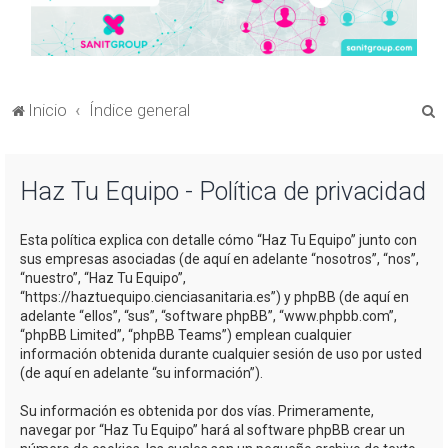
B
Inicio
Índice general
u
s
Haz Tu Equipo - Política de privacidad
c
a
Esta política explica con detalle cómo “Haz Tu Equipo” junto con
r
sus empresas asociadas (de aquí en adelante “nosotros”, “nos”,
“nuestro”, “Haz Tu Equipo”,
“https://haztuequipo.cienciasanitaria.es”) y phpBB (de aquí en
adelante “ellos”, “sus”, “software phpBB”, “www.phpbb.com”,
“phpBB Limited”, “phpBB Teams”) emplean cualquier
información obtenida durante cualquier sesión de uso por usted
(de aquí en adelante “su información”).
Su información es obtenida por dos vías. Primeramente,
navegar por “Haz Tu Equipo” hará al software phpBB crear un