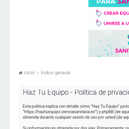
Inicio
Índice general
Haz Tu Equipo - Política de privac
Esta política explica con detalle cómo “Haz Tu Equipo” junt
“https://haztuequipo.cienciasanitaria.es”) y phpBB (de aq
obtenida durante cualquier sesión de uso por usted (de aqu
Su información es obtenida por dos vías. Primeramente, n