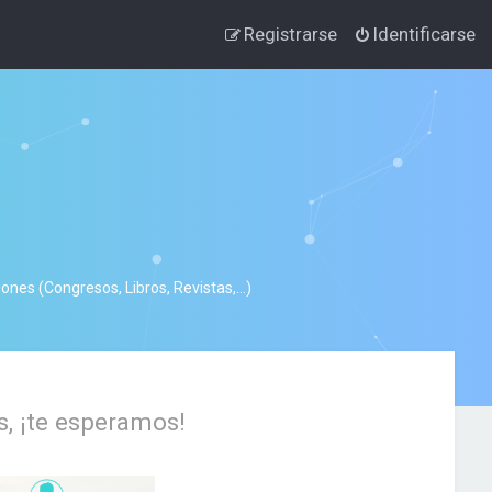
Registrarse
Identificarse
nes (Congresos, Libros, Revistas,...)
s, ¡te esperamos!