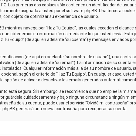
C. Las primeras dos cookies sólo contienen un identificador de usuario (
áticamente asignada a usted por el software phpBB. Una tercera cooki
s, con objeto de optimizar su experiencia de usuario.
 mientras navega por “Haz Tu Equipo”, las cuales exceden el alcance 
a que obtenemos su información es mediante lo que usted envía. Esto p
az Tu Equipo” (de aquí en adelante “su cuenta”) y mensajes enviados po
tificación (de aquí en adelante “su nombre de usuario”), una contrase
 válida (de aquí en adelante “su email”). La información de su cuenta e
s instalados. Cualquier información más allá de su nombre de usuario, s
u opcional, según el criterio de “Haz Tu Equipo”. En cualquier caso, uste
 la opción de activar o desactivar los emails generados automáticament
o tanto está segura. Sin embargo, se recomienda que no emplee la mism
avor guárdela cuidadosamente y bajo ninguna circunstancia ningún miem
traseña de su cuenta, puede usar el servicio “Olvidé mi contraseña” prov
are phpBB generará una nueva contraseña para recuperar su cuenta.