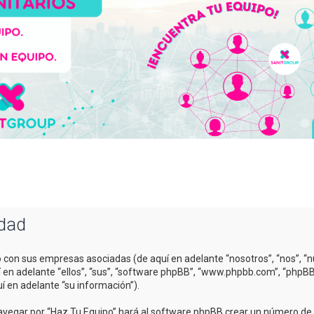
idad
o con sus empresas asociadas (de aquí en adelante “nosotros”, “nos”, “n
uí en adelante “ellos”, “sus”, “software phpBB”, “www.phpbb.com”, “php
í en adelante “su información”).
avegar por “Haz Tu Equipo” hará al software phpBB crear un número de c