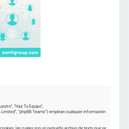
uestro”, “Haz Tu Equipo”,
BB Limited”, “phpBB Teams”) emplean cualquier información
ookies, las cuales son un pequeño archivo de texto que se