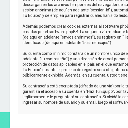
descargan en los archivos temporales del navegador de su P
sesión anónima (de aquí en adelante “session-id”), autom
Tu Equipo” y se emplea para registrar cuales han sido leído
Además podemos crear cookies externas al software phpBB
creadas por el software phpBB. La segunda vía mediante l
(de aquí en adelante “envíos anónimos”), su registro en “H
identificado (de aquí en adelante “sus mensajes”).
Su cuenta como mínimo constará de un nombre único de iden
adelante “su contraseña”) y una dirección de email personal
protección de datos aplicables en el país en el que estamo
Tu Equipo” durante el proceso de registro será obligatoria 
públicamente exhibida. Además, en su cuenta, usted tiene
Su contraseña está encriptada (cifrado de una vía) por l
garantiza el acceso a su cuenta en “Haz Tu Equipo”, por f
legítimamente le preguntará su contraseña. Si olvidó la con
ingresar su nombre de usuario y su email, luego el softw