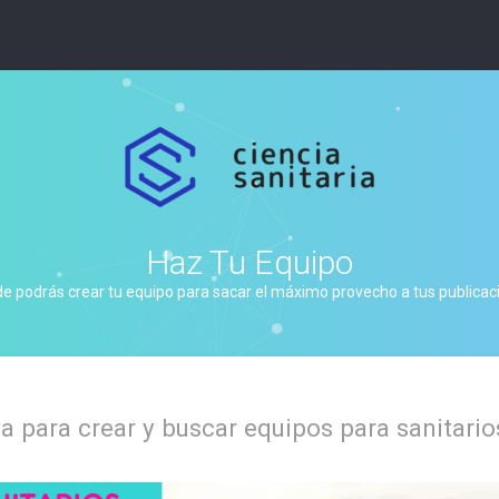
Haz Tu Equipo
de podrás crear tu equipo para sacar el máximo provecho a tus publicacio
 para crear y buscar equipos para sanitario