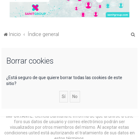
B
Inicio
Índice general
u
s
Borrar cookies
c
a
r
¿Está seguro de que quiere borrar todas las cookies de este
sitio?
IMPORTANTE:
Ciencia Sanitaria le informa de que al unirse a este
foro sus datos de usuario y correo electrónico podrán ser
visualizados por otros miembros del mismo. Al aceptar estas
condiciones usted está autorizando el tratamiento de sus datos en
estos términos.