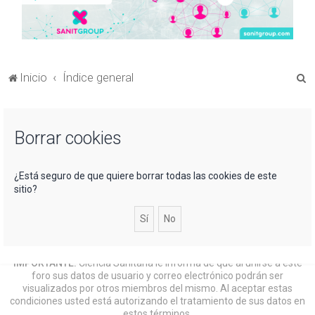
B
Inicio
Índice general
u
s
Borrar cookies
c
a
r
¿Está seguro de que quiere borrar todas las cookies de este
sitio?
IMPORTANTE:
Ciencia Sanitaria le informa de que al unirse a este
foro sus datos de usuario y correo electrónico podrán ser
visualizados por otros miembros del mismo. Al aceptar estas
condiciones usted está autorizando el tratamiento de sus datos en
estos términos.