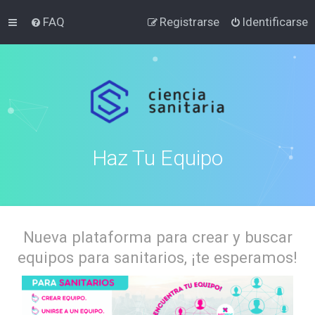
FAQ
Registrarse
Identificarse
Haz Tu Equipo
Nueva plataforma para crear y buscar
equipos para sanitarios, ¡te esperamos!