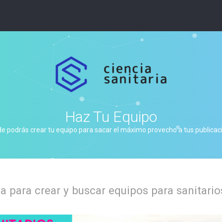
Haz Tu Equipo
de podrás crear tu equipo para sacar el máximo provecho a tus publicacio
 para crear y buscar equipos para sanitario