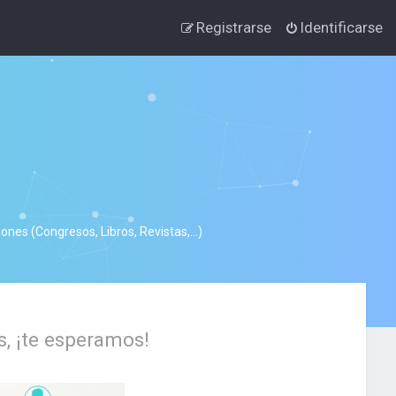
Registrarse
Identificarse
nes (Congresos, Libros, Revistas,...)
s, ¡te esperamos!