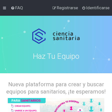
FAQ
Registrarse
Identificarse
Haz Tu Equipo
Nueva plataforma para crear y buscar
equipos para sanitarios, ¡te esperamos!