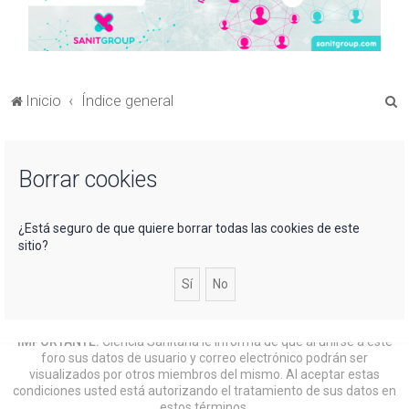
B
Inicio
Índice general
u
s
Borrar cookies
c
a
r
¿Está seguro de que quiere borrar todas las cookies de este
sitio?
IMPORTANTE:
Ciencia Sanitaria le informa de que al unirse a este
foro sus datos de usuario y correo electrónico podrán ser
visualizados por otros miembros del mismo. Al aceptar estas
condiciones usted está autorizando el tratamiento de sus datos en
estos términos.