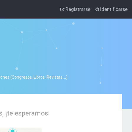
Registrarse
Identificarse
nes (Congresos, Libros, Revistas,...)
s, ¡te esperamos!