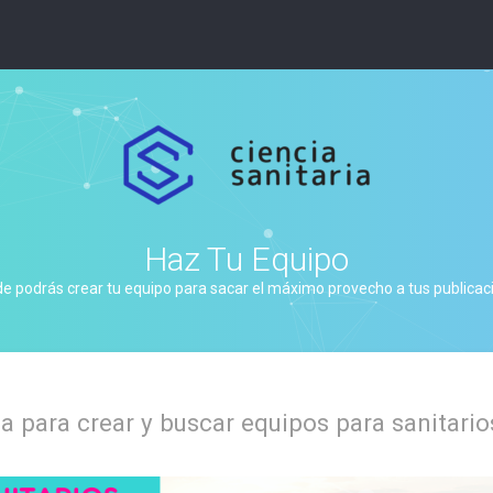
Haz Tu Equipo
de podrás crear tu equipo para sacar el máximo provecho a tus publicacio
 para crear y buscar equipos para sanitario