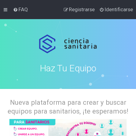
FAQ
Registrarse
Identificarse
Haz Tu Equipo
Nueva plataforma para crear y buscar
equipos para sanitarios, ¡te esperamos!