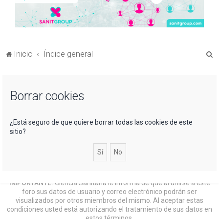
B
Inicio
Índice general
u
s
Borrar cookies
c
a
r
¿Está seguro de que quiere borrar todas las cookies de este
sitio?
IMPORTANTE:
Ciencia Sanitaria le informa de que al unirse a este
foro sus datos de usuario y correo electrónico podrán ser
visualizados por otros miembros del mismo. Al aceptar estas
condiciones usted está autorizando el tratamiento de sus datos en
estos términos.