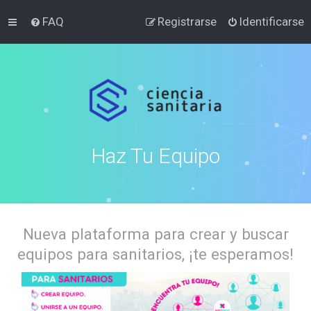
FAQ
Registrarse
Identificarse
Haz Tu Equipo
Nueva plataforma para crear y buscar
equipos para sanitarios, ¡te esperamos!