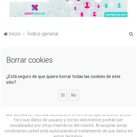
B
Inicio
Índice general
u
s
Borrar cookies
c
a
r
¿Está seguro de que quiere borrar todas las cookies de este
sitio?
IMPORTANTE:
Ciencia Sanitaria le informa de que al unirse a este
foro sus datos de usuario y correo electrónico podrán ser
visualizados por otros miembros del mismo. Al aceptar estas
condiciones usted está autorizando el tratamiento de sus datos en
estos términos.