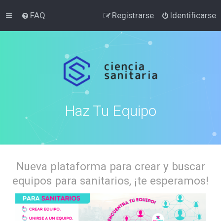
FAQ
Registrarse
Identificarse
Haz Tu Equipo
Nueva plataforma para crear y buscar
equipos para sanitarios, ¡te esperamos!