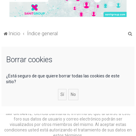
B
Inicio
Índice general
u
s
Borrar cookies
c
a
r
¿Está seguro de que quiere borrar todas las cookies de este
sitio?
IMPORTANTE:
Ciencia Sanitaria le informa de que al unirse a este
foro sus datos de usuario y correo electrónico podrán ser
visualizados por otros miembros del mismo. Al aceptar estas
condiciones usted está autorizando el tratamiento de sus datos en
estos términos.