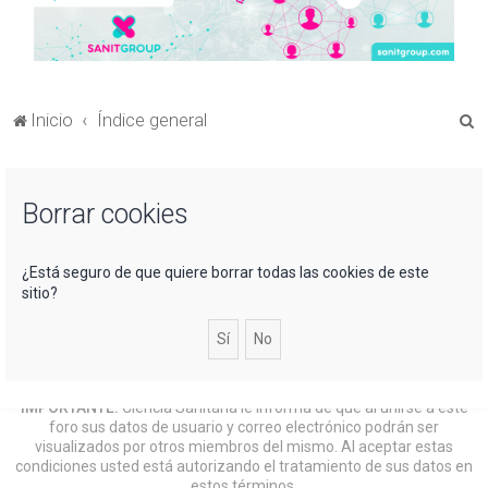
B
Inicio
Índice general
u
s
Borrar cookies
c
a
r
¿Está seguro de que quiere borrar todas las cookies de este
sitio?
IMPORTANTE:
Ciencia Sanitaria le informa de que al unirse a este
foro sus datos de usuario y correo electrónico podrán ser
visualizados por otros miembros del mismo. Al aceptar estas
condiciones usted está autorizando el tratamiento de sus datos en
estos términos.