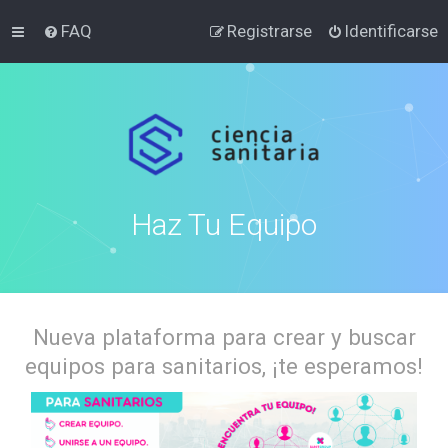
FAQ
Registrarse
Identificarse
Haz Tu Equipo
Nueva plataforma para crear y buscar
equipos para sanitarios, ¡te esperamos!