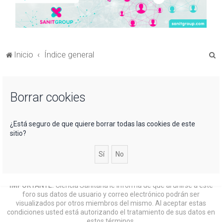
B
Inicio
Índice general
u
s
Borrar cookies
c
a
r
¿Está seguro de que quiere borrar todas las cookies de este
sitio?
IMPORTANTE:
Ciencia Sanitaria le informa de que al unirse a este
foro sus datos de usuario y correo electrónico podrán ser
visualizados por otros miembros del mismo. Al aceptar estas
condiciones usted está autorizando el tratamiento de sus datos en
estos términos.