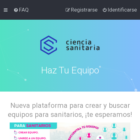
FAQ
Registrarse
Identificarse
Haz Tu Equipo
Nueva plataforma para crear y buscar
equipos para sanitarios, ¡te esperamos!