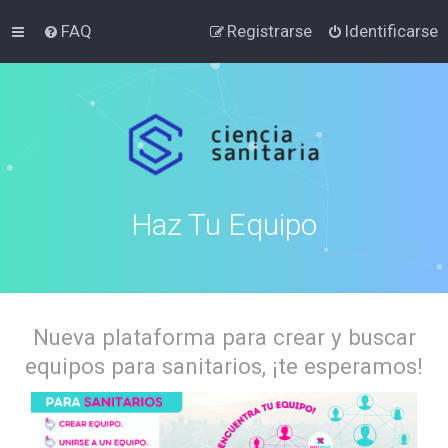
FAQ
Registrarse
Identificarse
Haz Tu Equipo
Nueva plataforma para crear y buscar
equipos para sanitarios, ¡te esperamos!