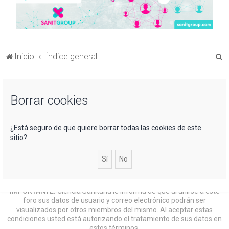
B
Inicio
Índice general
u
s
Borrar cookies
c
a
r
¿Está seguro de que quiere borrar todas las cookies de este
sitio?
IMPORTANTE:
Ciencia Sanitaria le informa de que al unirse a este
foro sus datos de usuario y correo electrónico podrán ser
visualizados por otros miembros del mismo. Al aceptar estas
condiciones usted está autorizando el tratamiento de sus datos en
estos términos.