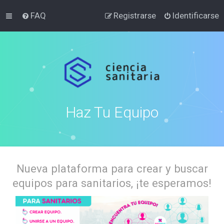
FAQ
Registrarse
Identificarse
Haz Tu Equipo
Nueva plataforma para crear y buscar
equipos para sanitarios, ¡te esperamos!