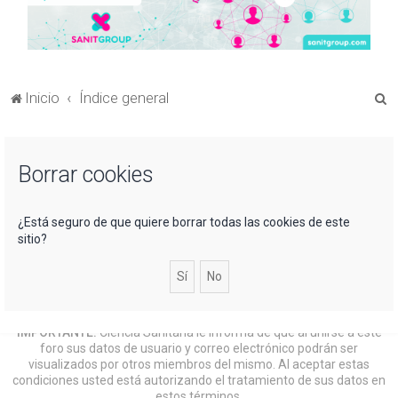
B
Inicio
Índice general
u
s
Borrar cookies
c
a
r
¿Está seguro de que quiere borrar todas las cookies de este
sitio?
IMPORTANTE:
Ciencia Sanitaria le informa de que al unirse a este
foro sus datos de usuario y correo electrónico podrán ser
visualizados por otros miembros del mismo. Al aceptar estas
condiciones usted está autorizando el tratamiento de sus datos en
estos términos.