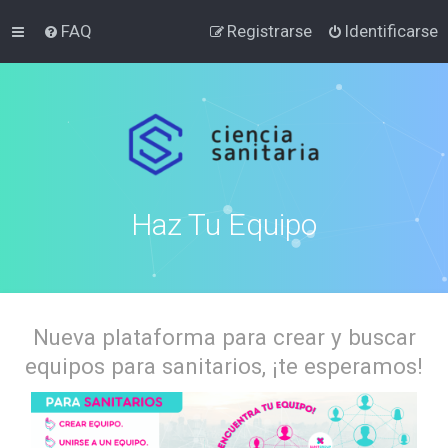
FAQ
Registrarse
Identificarse
Haz Tu Equipo
Nueva plataforma para crear y buscar
equipos para sanitarios, ¡te esperamos!