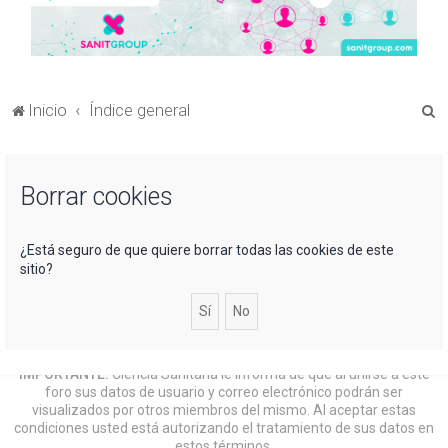
B
Inicio
Índice general
u
s
Borrar cookies
c
a
r
¿Está seguro de que quiere borrar todas las cookies de este
sitio?
IMPORTANTE:
Ciencia Sanitaria le informa de que al unirse a este
foro sus datos de usuario y correo electrónico podrán ser
visualizados por otros miembros del mismo. Al aceptar estas
condiciones usted está autorizando el tratamiento de sus datos en
estos términos.