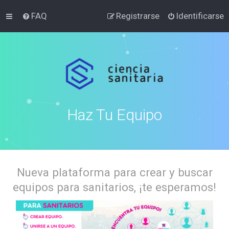
FAQ
Registrarse
Identificarse
Haz Tu Equipo
Nueva plataforma para crear y buscar
equipos para sanitarios, ¡te esperamos!