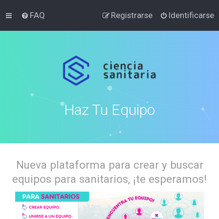
FAQ
Registrarse
Identificarse
Haz Tu Equipo
Nueva plataforma para crear y buscar
equipos para sanitarios, ¡te esperamos!