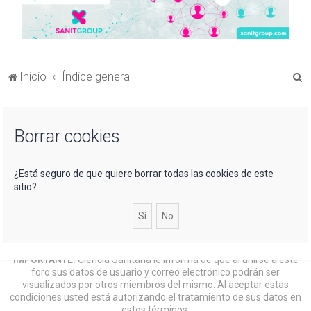
B
Inicio
Índice general
u
s
Borrar cookies
c
a
r
¿Está seguro de que quiere borrar todas las cookies de este
sitio?
IMPORTANTE:
Ciencia Sanitaria le informa de que al unirse a este
foro sus datos de usuario y correo electrónico podrán ser
visualizados por otros miembros del mismo. Al aceptar estas
condiciones usted está autorizando el tratamiento de sus datos en
estos términos.