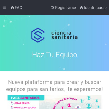
FAQ
Registrarse
Identificarse
Haz Tu Equipo
Nueva plataforma para crear y buscar
equipos para sanitarios, ¡te esperamos!