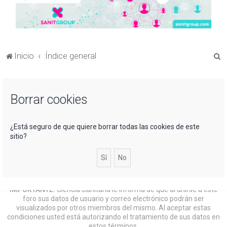
B
Inicio
Índice general
u
s
Borrar cookies
c
a
r
¿Está seguro de que quiere borrar todas las cookies de este
sitio?
IMPORTANTE:
Ciencia Sanitaria le informa de que al unirse a este
foro sus datos de usuario y correo electrónico podrán ser
visualizados por otros miembros del mismo. Al aceptar estas
condiciones usted está autorizando el tratamiento de sus datos en
estos términos.