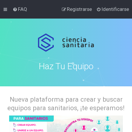
FAQ
Registrarse
Identificarse
Haz Tu Equipo
Nueva plataforma para crear y buscar
equipos para sanitarios, ¡te esperamos!