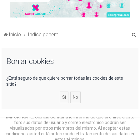
B
Inicio
Índice general
u
s
Borrar cookies
c
a
r
¿Está seguro de que quiere borrar todas las cookies de este
sitio?
IMPORTANTE:
Ciencia Sanitaria le informa de que al unirse a este
foro sus datos de usuario y correo electrónico podrán ser
visualizados por otros miembros del mismo. Al aceptar estas
condiciones usted está autorizando el tratamiento de sus datos en
estos términos.