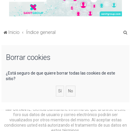
B
Inicio
Índice general
u
s
Borrar cookies
c
a
r
¿Está seguro de que quiere borrar todas las cookies de este
sitio?
IMPORTANTE:
Ciencia Sanitaria le informa de que al unirse a este
foro sus datos de usuario y correo electrónico podrán ser
visualizados por otros miembros del mismo. Al aceptar estas
condiciones usted está autorizando el tratamiento de sus datos en
estos términos.