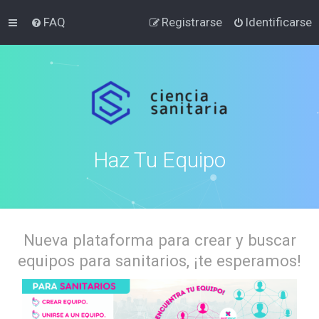
FAQ
Registrarse
Identificarse
Haz Tu Equipo
Nueva plataforma para crear y buscar
equipos para sanitarios, ¡te esperamos!