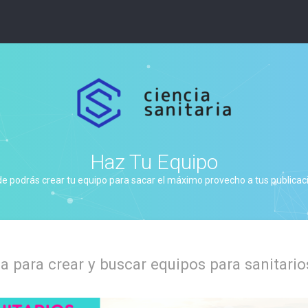
Haz Tu Equipo
de podrás crear tu equipo para sacar el máximo provecho a tus publicacio
 para crear y buscar equipos para sanitario