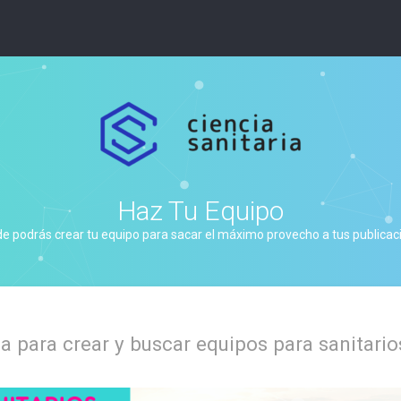
Haz Tu Equipo
de podrás crear tu equipo para sacar el máximo provecho a tus publicacio
 para crear y buscar equipos para sanitario