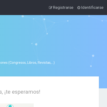
Registrarse
Identificarse
nes (Congresos, Libros, Revistas,...)
s, ¡te esperamos!