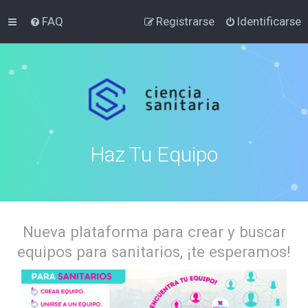
FAQ
Registrarse
Identificarse
Haz Tu Equipo
Nueva plataforma para crear y buscar
equipos para sanitarios, ¡te esperamos!