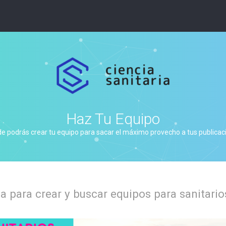
Haz Tu Equipo
de podrás crear tu equipo para sacar el máximo provecho a tus publicacio
 para crear y buscar equipos para sanitario