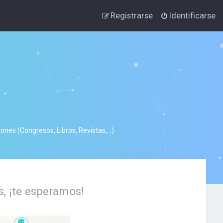
Registrarse
Identificarse
nes (Congresos, Libros, Revistas,...)
s, ¡te esperamos!