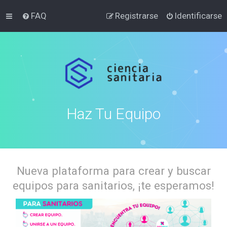
FAQ
Registrarse
Identificarse
Haz Tu Equipo
Nueva plataforma para crear y buscar
equipos para sanitarios, ¡te esperamos!