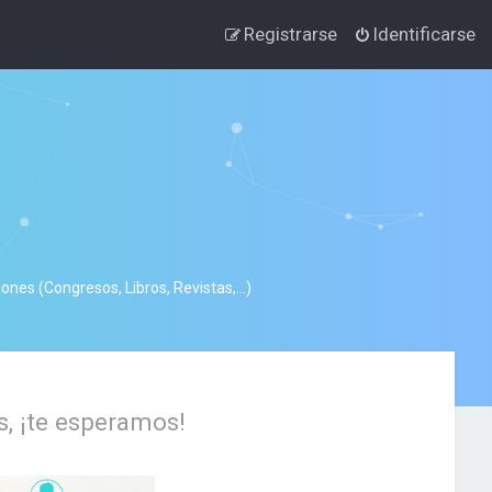
Registrarse
Identificarse
nes (Congresos, Libros, Revistas,...)
s, ¡te esperamos!