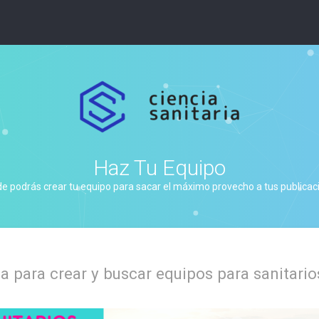
Haz Tu Equipo
de podrás crear tu equipo para sacar el máximo provecho a tus publicacio
 para crear y buscar equipos para sanitario