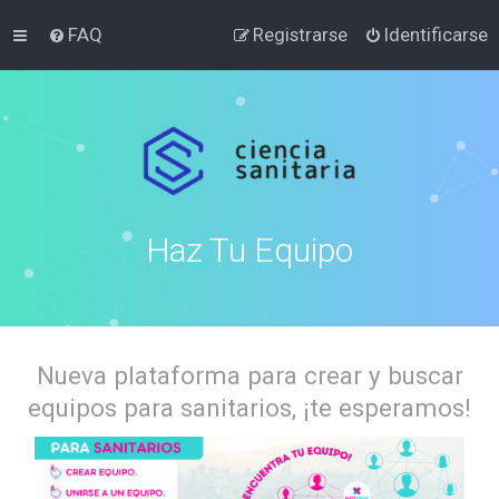
FAQ
Registrarse
Identificarse
Haz Tu Equipo
Nueva plataforma para crear y buscar
equipos para sanitarios, ¡te esperamos!