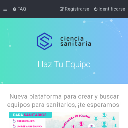
FAQ
Registrarse
Identificarse
Haz Tu Equipo
Nueva plataforma para crear y buscar
equipos para sanitarios, ¡te esperamos!