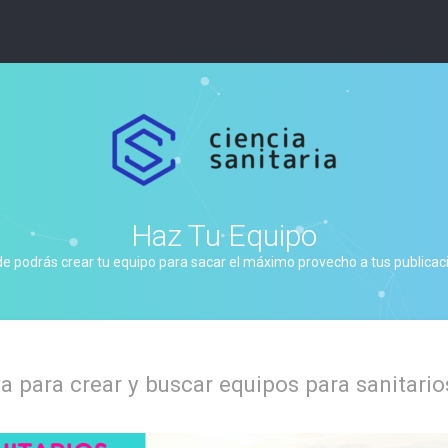
Haz Tu Equipo
de podrás crear tu equipo para sacar el máximo provecho a tus publicacio
 para crear y buscar equipos para sanitario