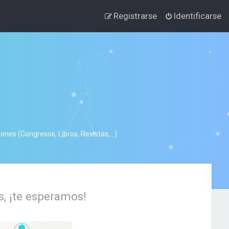
Registrarse
Identificarse
nes (Congresos, Libros, Revistas,...)
s, ¡te esperamos!