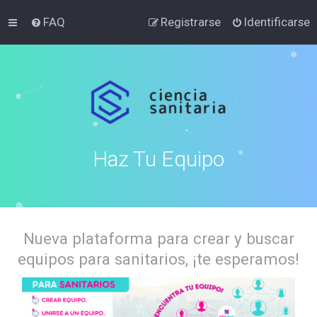
FAQ
Registrarse
Identificarse
Haz Tu Equipo
Nueva plataforma para crear y buscar
equipos para sanitarios, ¡te esperamos!