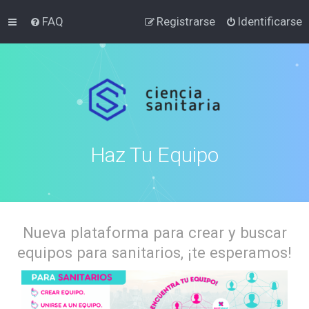
FAQ
Registrarse
Identificarse
Haz Tu Equipo
Nueva plataforma para crear y buscar
equipos para sanitarios, ¡te esperamos!