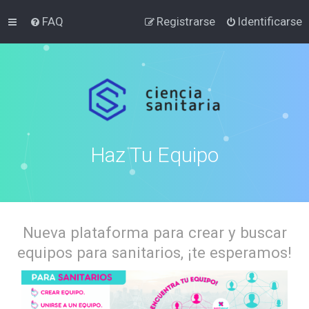
FAQ
Registrarse
Identificarse
Haz Tu Equipo
Nueva plataforma para crear y buscar
equipos para sanitarios, ¡te esperamos!