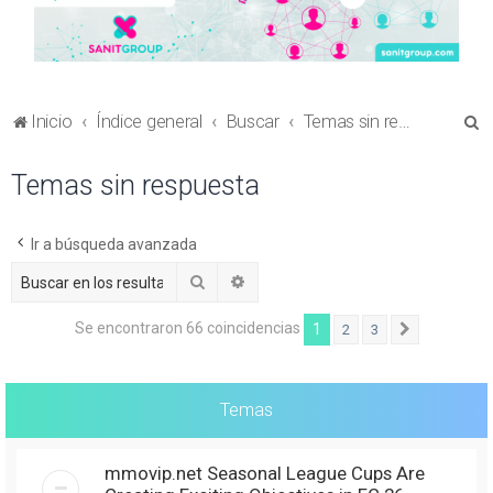
B
Inicio
Índice general
Buscar
Temas sin respuesta
u
Temas sin respuesta
s
c
a
Ir a búsqueda avanzada
r
Buscar
Búsqueda avanzada
Se encontraron 66 coincidencias
1
2
3
Siguiente
Temas
mmovip.net Seasonal League Cups Are