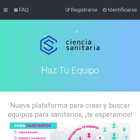
FAQ
Registrarse
Identificarse
Haz Tu Equipo
Nueva plataforma para crear y buscar
equipos para sanitarios, ¡te esperamos!