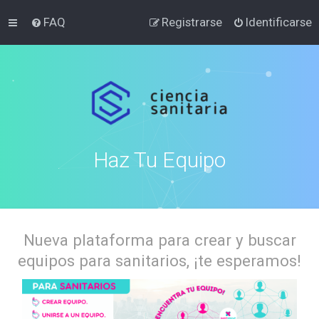
FAQ
Registrarse
Identificarse
Haz Tu Equipo
Nueva plataforma para crear y buscar
equipos para sanitarios, ¡te esperamos!