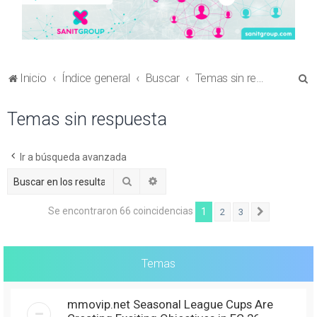
B
Inicio
Índice general
Buscar
Temas sin respuesta
u
Temas sin respuesta
s
c
a
Ir a búsqueda avanzada
r
Buscar
Búsqueda avanzada
Se encontraron 66 coincidencias
1
2
3
Siguiente
Temas
mmovip.net Seasonal League Cups Are