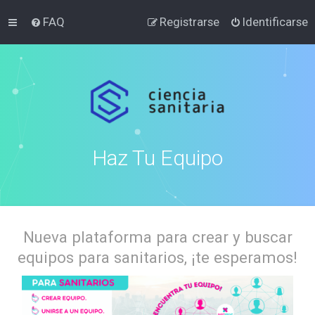
FAQ
Registrarse
Identificarse
Haz Tu Equipo
Nueva plataforma para crear y buscar
equipos para sanitarios, ¡te esperamos!