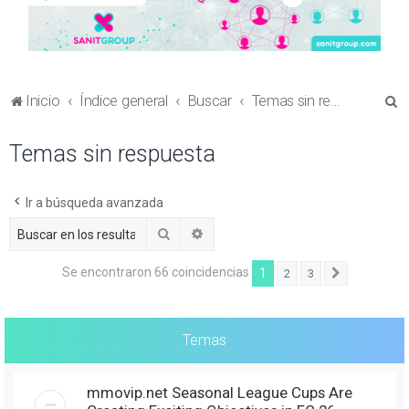
B
Inicio
Índice general
Buscar
Temas sin respuesta
u
Temas sin respuesta
s
c
a
Ir a búsqueda avanzada
r
Buscar
Búsqueda avanzada
Se encontraron 66 coincidencias
1
2
3
Siguiente
Temas
mmovip.net Seasonal League Cups Are