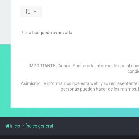
Ir a búsqueda avanzada
IMPORTANTE:
Ciencia Sanitaria le informa de que al uni
condi
Asimismo, le informamos que esta web, y su representante leg
personas puedan hacer de los mismos. P
Inicio
Índice general