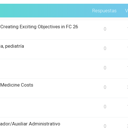
Respuestas
V
reating Exciting Objectives in FC 26
0
a, pediatría
0
0
 Medicine Costs
0
0
ador/Auxiliar Administrativo
0