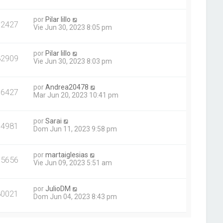
por
Pilar lillo
72427
Vie Jun 30, 2023 8:05 pm
por
Pilar lillo
82909
Vie Jun 30, 2023 8:03 pm
por
Andrea20478
76427
Mar Jun 20, 2023 10:41 pm
por
Sarai
74981
Dom Jun 11, 2023 9:58 pm
por
martaiglesias
75656
Vie Jun 09, 2023 5:51 am
por
JulioDM
80021
Dom Jun 04, 2023 8:43 pm