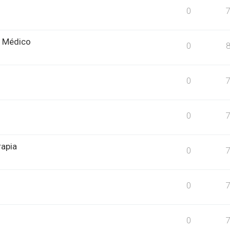
0
o Médico
0
0
0
rapia
0
0
0