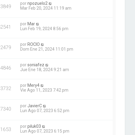
por
npozuelo2
73849
Mar Feb 20, 2024 11:19 am
por
Mar
82541
Lun Feb 19, 2024 8:56 pm
por
ROCIO
72479
Dom Ene 21, 2024 11:01 pm
por
soniafez
74846
Jue Ene 18, 2024 9:21 am
por
Mery4
73732
Vie Ago 11, 2023 7:42 pm
por
JavierC
77340
Lun Ago 07, 2023 6:52 pm
por
piluk03
71653
Lun Ago 07, 2023 6:15 pm