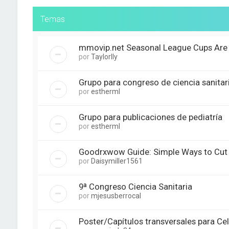
Temas
mmovip.net Seasonal League Cups Are C
por
Taylorlly
Grupo para congreso de ciencia sanitari
por
estherml
Grupo para publicaciones de pediatría
por
estherml
Goodrxwow Guide: Simple Ways to Cut
por
Daisymiller1561
9ª Congreso Ciencia Sanitaria
por
mjesusberrocal
Poster/Capítulos transversales para Cel