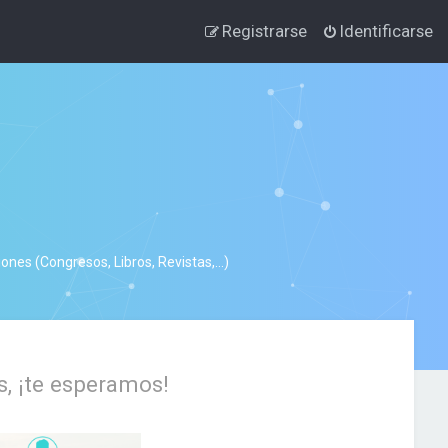
Registrarse
Identificarse
nes (Congresos, Libros, Revistas,...)
s, ¡te esperamos!