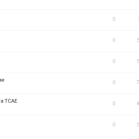
0
0
0
ae
0
ara TCAE
0
0