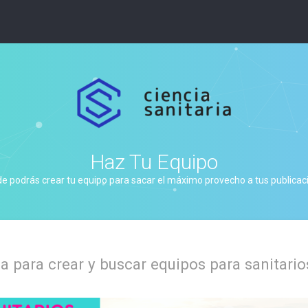
Haz Tu Equipo
de podrás crear tu equipo para sacar el máximo provecho a tus publicacio
 para crear y buscar equipos para sanitario