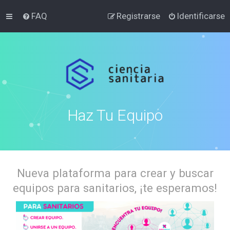
FAQ
Registrarse
Identificarse
Haz Tu Equipo
Nueva plataforma para crear y buscar
equipos para sanitarios, ¡te esperamos!