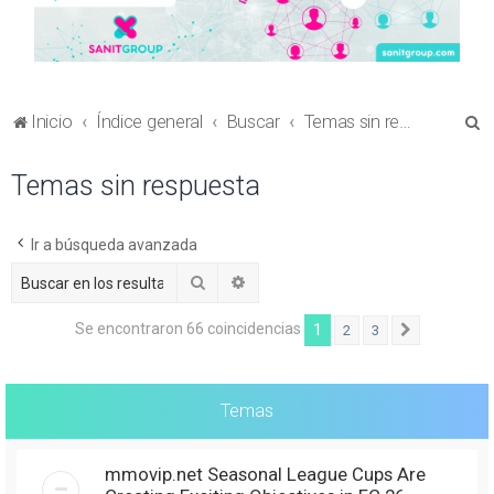
B
Inicio
Índice general
Buscar
Temas sin respuesta
u
Temas sin respuesta
s
c
a
Ir a búsqueda avanzada
r
Buscar
Búsqueda avanzada
Se encontraron 66 coincidencias
1
2
3
Siguiente
Temas
mmovip.net Seasonal League Cups Are