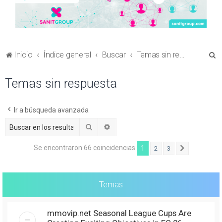
B
Inicio
Índice general
Buscar
Temas sin respuesta
u
Temas sin respuesta
s
c
a
Ir a búsqueda avanzada
r
Buscar
Búsqueda avanzada
Se encontraron 66 coincidencias
1
2
3
Siguiente
Temas
mmovip.net Seasonal League Cups Are