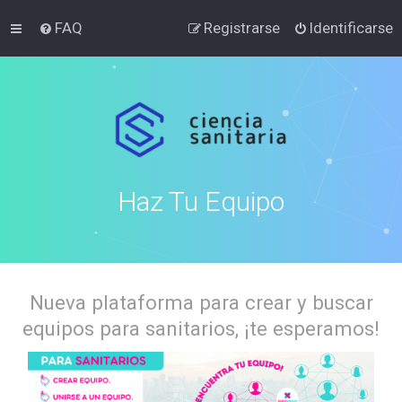
FAQ
Registrarse
Identificarse
Haz Tu Equipo
Nueva plataforma para crear y buscar
equipos para sanitarios, ¡te esperamos!