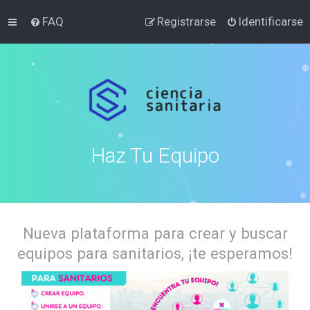
FAQ
Registrarse
Identificarse
Haz Tu Equipo
Nueva plataforma para crear y buscar
equipos para sanitarios, ¡te esperamos!