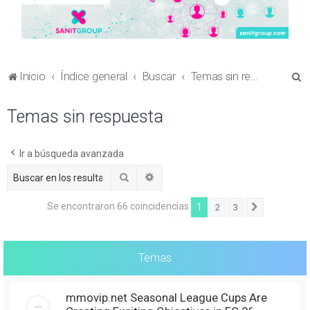
B
Inicio
Índice general
Buscar
Temas sin respuesta
u
Temas sin respuesta
s
c
a
Ir a búsqueda avanzada
r
Buscar
Búsqueda avanzada
Se encontraron 66 coincidencias
1
2
3
Siguiente
Temas
mmovip.net Seasonal League Cups Are