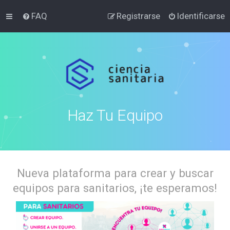
FAQ
Registrarse
Identificarse
Haz Tu Equipo
Nueva plataforma para crear y buscar
equipos para sanitarios, ¡te esperamos!