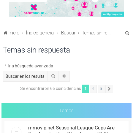
B
Inicio
Índice general
Buscar
Temas sin respuesta
u
Temas sin respuesta
s
c
a
Ir a búsqueda avanzada
r
Buscar
Búsqueda avanzada
Se encontraron 66 coincidencias
1
2
3
Siguiente
Temas
mmovip.net Seasonal League Cups Are